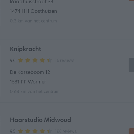
Raadhuisstraat 33
1474 HH Oosthuizen
0.3 km van het centrum
Knipkracht
9.6
16 reviews
De Karseboom 12
1531 PP Wormer
0.63 km van het centrum
Haarstudio Midwoud
9.5
186 reviews