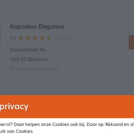
Kapsalon Elegance
9.3
41 reviews
Dorpsstraat 9e
1261 ES Blaricum
0.12 km van het centrum
Hairconcept Home
privacy
9.7
12 reviews
Mesdagstraat 35
er.nl? Daar helpen onze Cookies ook bij. Door op 'Akkoord en slu
1318 RW Almere
uik van Cookies.