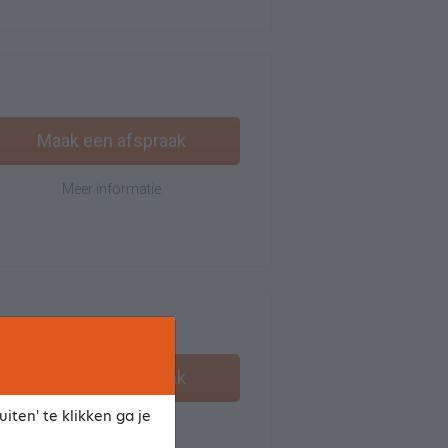
Maak een afspraak
Meer informatie
Maak een afspraak
iten' te klikken ga je
Meer informatie