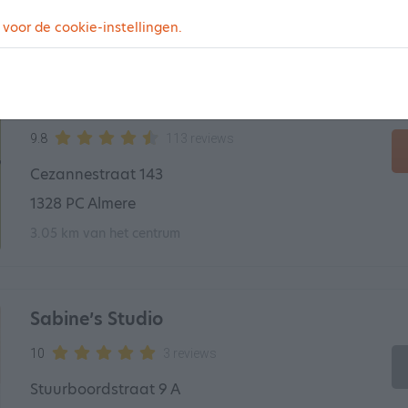
2.73 km van het centrum
 voor de cookie-instellingen.
Bianca's Own Style
9.8
113 reviews
Cezannestraat 143
1328 PC Almere
3.05 km van het centrum
Sabine’s Studio
10
3 reviews
Stuurboordstraat 9 A