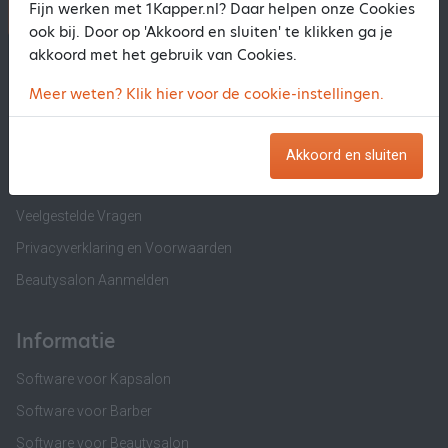
Fijn werken met 1Kapper.nl? Daar helpen onze Cookies
1Kapper.nl
1BeautyAfspraak.nl
ook bij. Door op 'Akkoord en sluiten' te klikken ga je
akkoord met het gebruik van Cookies.
1Kapper.nl
Meer weten? Klik hier voor de cookie-instellingen.
Over ons
Salon Aanmelden
Akkoord en sluiten
Contact 1Kapper.nl
Veelgestelde Vragen
Privacyverklaring en Voorwaarden
Beautysalon Aanmelden
Informatie
Software voor Kapsalon
Software voor Barber
Software voor Beautysalon