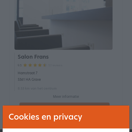
Salon Frans
52 reviews
9.5
Hamstraat 7
5361 HA Grave
8.53 km van het centrum
Meer informatie
Maak een afspraak
Cookies en privacy