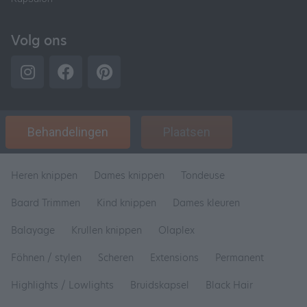
Volg ons
Behandelingen
Plaatsen
Heren knippen
Dames knippen
Tondeuse
Baard Trimmen
Kind knippen
Dames kleuren
Balayage
Krullen knippen
Olaplex
Föhnen / stylen
Scheren
Extensions
Permanent
Highlights / Lowlights
Bruidskapsel
Black Hair