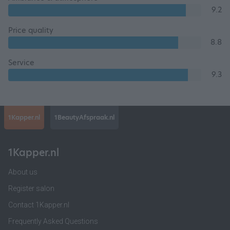
9.2
Price quality
8.8
Service
9.3
1Kapper.nl
1BeautyAfspraak.nl
1Kapper.nl
About us
Register salon
Contact 1Kapper.nl
Frequently Asked Questions