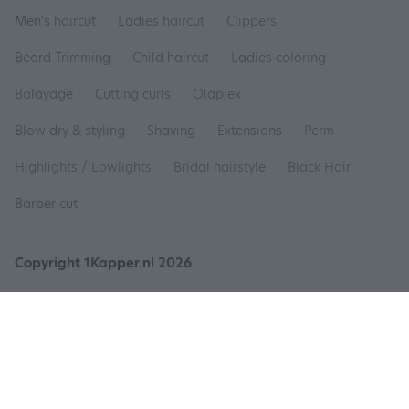
Men's haircut
Ladies haircut
Clippers
Beard Trimming
Child haircut
Ladies coloring
Balayage
Cutting curls
Olaplex
Blow dry & styling
Shaving
Extensions
Perm
Highlights / Lowlights
Bridal hairstyle
Black Hair
Barber cut
Copyright 1Kapper.nl 2026