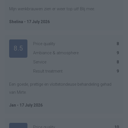
Mijn wenkbrauwen zien er weer top uit! Blij mee.
Shelina - 17 July 2026
Price quality
8
8.5
Ambiance & atmosphere
9
Service
8
Result treatment
9
Een goede, prettige en vlottetondeuse behandeling gehad
van Mirte.
Jan - 17 July 2026
Price quality
10