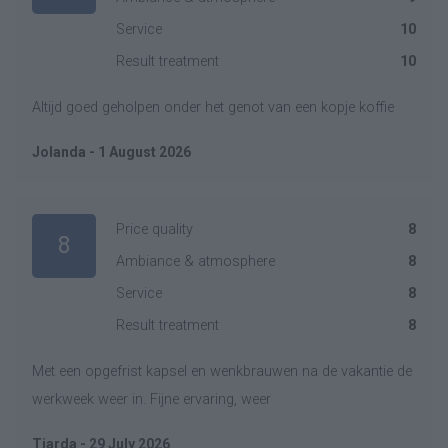
Service
10
Result treatment
10
Altijd goed geholpen onder het genot van een kopje koffie
Jolanda - 1 August 2026
Price quality
8
8
Ambiance & atmosphere
8
Service
8
Result treatment
8
Met een opgefrist kapsel en wenkbrauwen na de vakantie de
werkweek weer in. Fijne ervaring, weer
Tjarda - 29 July 2026