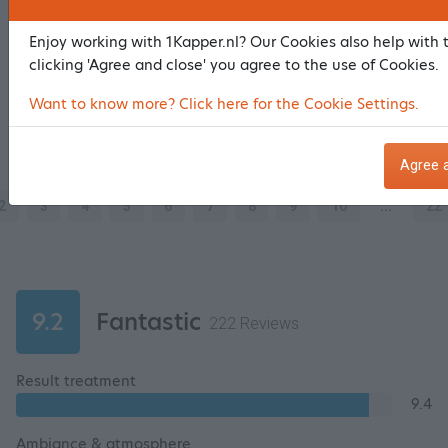
Result treatment
9
Enjoy working with 1Kapper.nl? Our Cookies also help with 
clicking 'Agree and close' you agree to the use of Cookies.
Lang haar te laten knippen is gewoon erg duur. Maar Nina
heeft het echt heel mooi geknipt.
Want to know more? Click here for the Cookie Settings.
Kim - 8 July 2026
Agree 
2
3
4
5
6
7
8
9
10
...
22
9.2
Fantastic
222 Reviews
Result treatment
9.4
Ambiance & atmosphere