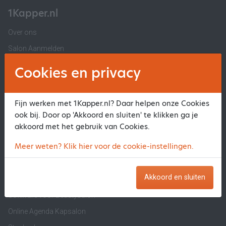
1Kapper.nl
Over ons
Salon Aanmelden
Contact 1Kapper.nl
Cookies en privacy
Veelgestelde Vragen
Privacyverklaring en Voorwaarden
Fijn werken met 1Kapper.nl? Daar helpen onze Cookies
Beautysalon Aanmelden
ook bij. Door op 'Akkoord en sluiten' te klikken ga je
akkoord met het gebruik van Cookies.
Informatie
Meer weten? Klik hier voor de cookie-instellingen.
Software voor Kapsalon
Akkoord en sluiten
Software voor Barber
Software voor Beautysalon
Online Agenda Kapsalon