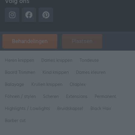
Volg ons
Behandelingen
Plaatsen
Heren knippen
Dames knippen
Tondeuse
Baard Trimmen
Kind knippen
Dames kleuren
Balayage
Krullen knippen
Olaplex
Föhnen / stylen
Scheren
Extensions
Permanent
Highlights / Lowlights
Bruidskapsel
Black Hair
Barber cut