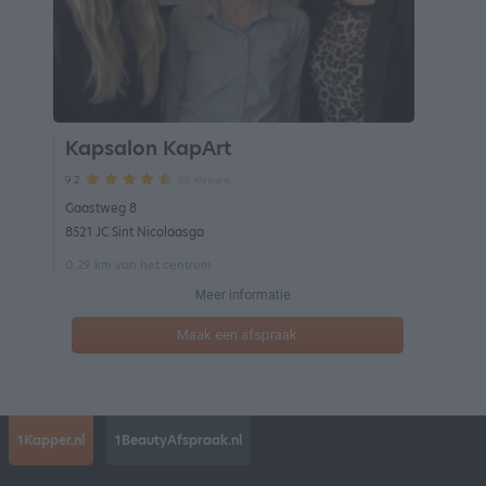
Kapsalon KapArt
99 reviews
9.2
Gaastweg 8
8521 JC Sint Nicolaasga
0.29 km van het centrum
Meer informatie
Maak een afspraak
1Kapper.nl
1BeautyAfspraak.nl