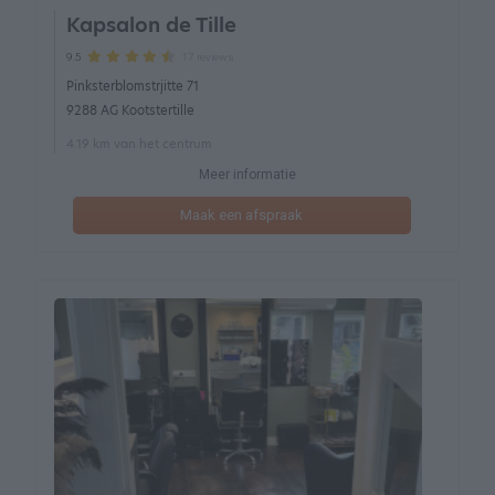
Kapsalon de Tille
17 reviews
9.5
Pinksterblomstrjitte 71
9288 AG Kootstertille
4.19 km van het centrum
Meer informatie
Maak een afspraak