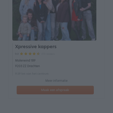
Xpressive kappers
272 reviews
9.3
Moleneind 189
9203 ZZ Drachten
9.59 km van het centrum
Meer informatie
Maak een afspraak