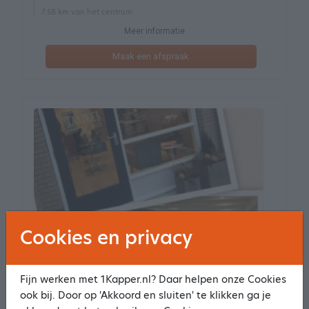
7.58 km van het centrum
Meer informatie
Maak een afspraak
Cookies en privacy
Fijn werken met 1Kapper.nl? Daar helpen onze Cookies
Taapkes Haarzaak
ook bij. Door op 'Akkoord en sluiten' te klikken ga je
137 reviews
9.7