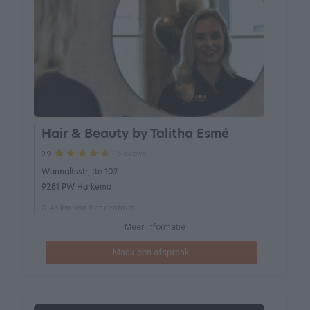
Hair & Beauty by Talitha Esmé
16 reviews
9.9
Warmoltsstrjitte 102
9281 PW Harkema
0.43 km van het centrum
Meer informatie
Maak een afspraak