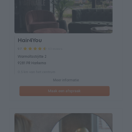
Hair4You
63 reviews
9.7
Warmoltsstrjitte 2
9281 PR Harkema
0.5 km van het centrum
Meer informatie
Maak een afspraak