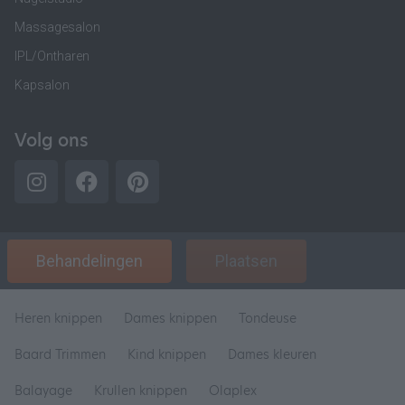
Massagesalon
IPL/Ontharen
Kapsalon
Volg ons
Behandelingen
Plaatsen
Heren knippen
Dames knippen
Tondeuse
Baard Trimmen
Kind knippen
Dames kleuren
Balayage
Krullen knippen
Olaplex