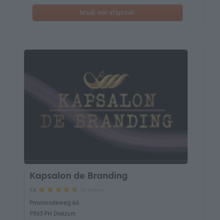
Maak een afspraak
Kapsalon de Branding
26 reviews
9.8
Provincialeweg 66
9863 PH Doezum