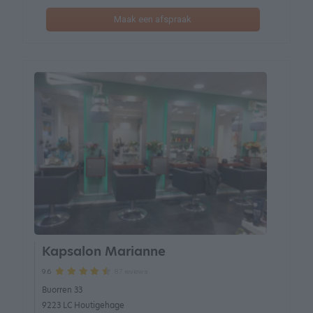
Maak een afspraak
Kapsalon Marianne
87 reviews
9.6
Buorren 33
9223 LC Houtigehage