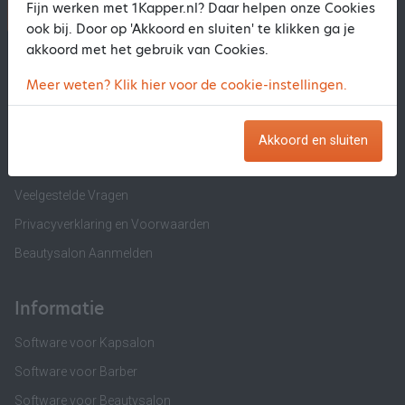
Fijn werken met 1Kapper.nl? Daar helpen onze Cookies
1Kapper.nl
1BeautyAfspraak.nl
ook bij. Door op 'Akkoord en sluiten' te klikken ga je
akkoord met het gebruik van Cookies.
1Kapper.nl
Meer weten? Klik hier voor de cookie-instellingen.
Over ons
Salon Aanmelden
Akkoord en sluiten
Contact 1Kapper.nl
Veelgestelde Vragen
Privacyverklaring en Voorwaarden
Beautysalon Aanmelden
Informatie
Software voor Kapsalon
Software voor Barber
Software voor Beautysalon