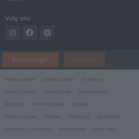
Volg ons
Behandelingen
Plaatsen
Heren knippen
Dames knippen
Tondeuse
Baard Trimmen
Kind knippen
Dames kleuren
Balayage
Krullen knippen
Olaplex
Föhnen / stylen
Scheren
Extensions
Permanent
Highlights / Lowlights
Bruidskapsel
Black Hair