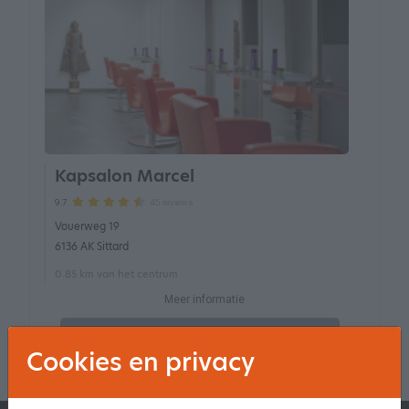
Kapsalon Marcel
45 reviews
9.7
Vouerweg 19
6136 AK Sittard
0.85 km van het centrum
Meer informatie
Online niet boekbaar
Cookies en privacy