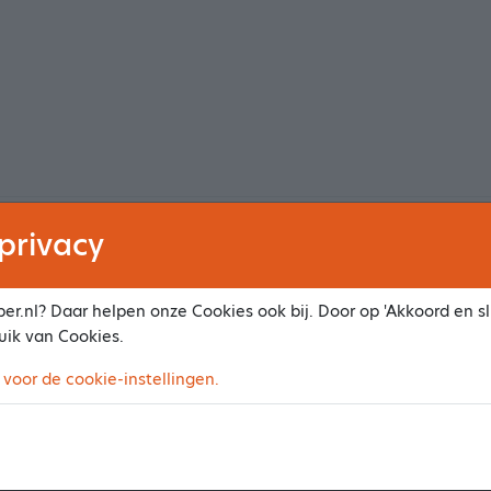
privacy
er.nl? Daar helpen onze Cookies ook bij. Door op 'Akkoord en slu
uik van Cookies.
 voor de cookie-instellingen.