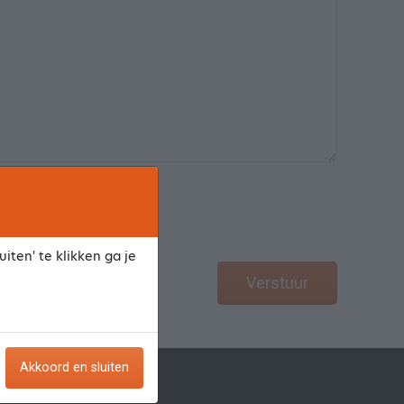
iten' te klikken ga je
Verstuur
Akkoord en sluiten