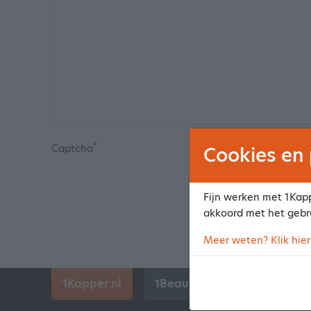
*
Captcha
Cookies en 
Fijn werken met 1Kapp
akkoord met het gebr
Meer weten? Klik hier
1Kapper.nl
1BeautyAfspraak.nl