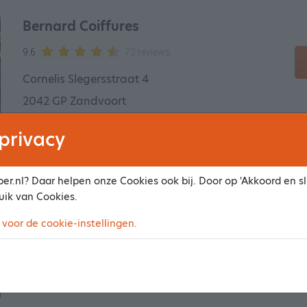
Bernard Coiffures
9.6
72 reviews
Cornelis Slegersstraat 4
2042 GP Zandvoort
7.21 km van het centrum
privacy
er.nl? Daar helpen onze Cookies ook bij. Door op 'Akkoord en slu
Shar's Hairstudio
uik van Cookies.
9.8
33 reviews
 voor de cookie-instellingen.
Grote Beerstraat 33
1973 ZR Ijmuiden
8.42 km van het centrum