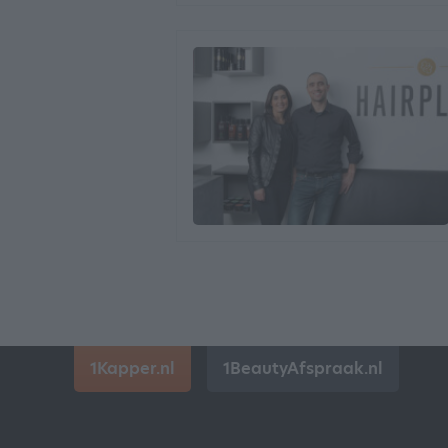
1Kapper.nl
1BeautyAfspraak.nl