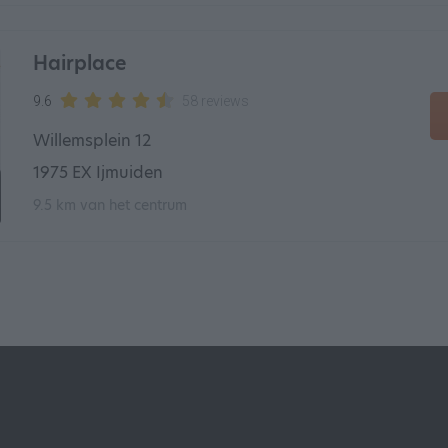
Hairplace
9.6
58 reviews
Willemsplein 12
1975 EX Ijmuiden
9.5 km van het centrum