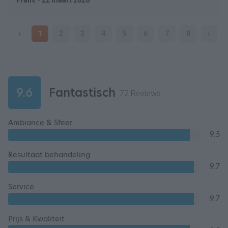
Frans - 22 maart 2026
‹
1
2
3
4
5
6
7
8
›
9.6
Fantastisch
72 Reviews
Ambiance & Sfeer
9.5
Resultaat behandeling
9.7
Service
9.7
Prijs & Kwaliteit