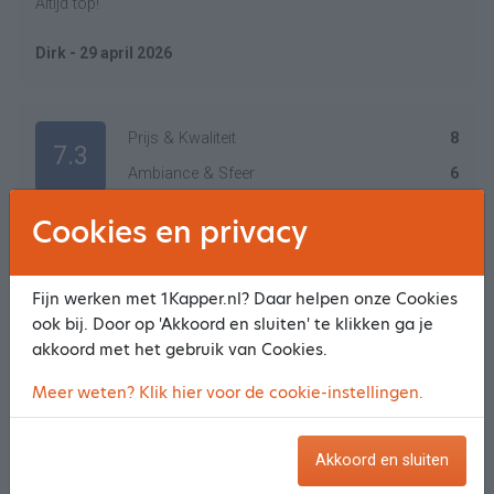
Altijd top!
Dirk - 29 april 2026
Prijs & Kwaliteit
8
7.3
Ambiance & Sfeer
6
Service
8
Cookies en privacy
Resultaat behandeling
7
Goed geknipt, vriendelijke service, uitleg voor kapsels is
Fijn werken met 1Kapper.nl? Daar helpen onze Cookies
ook bij. Door op 'Akkoord en sluiten' te klikken ga je
prima. Tot nu toe tevreden.
akkoord met het gebruik van Cookies.
Monique - 9 april 2026
Meer weten? Klik hier voor de cookie-instellingen.
Akkoord en sluiten
Prijs & Kwaliteit
8
9.5