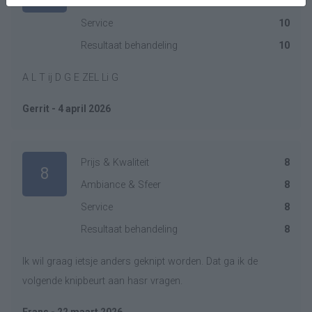
Ambiance & Sfeer
10
Service
10
Resultaat behandeling
10
A L T ij D G E ZEL Li G
Gerrit - 4 april 2026
Prijs & Kwaliteit
8
8
Ambiance & Sfeer
8
Service
8
Resultaat behandeling
8
Ik wil graag ietsje anders geknipt worden. Dat ga ik de
volgende knipbeurt aan hasr vragen.