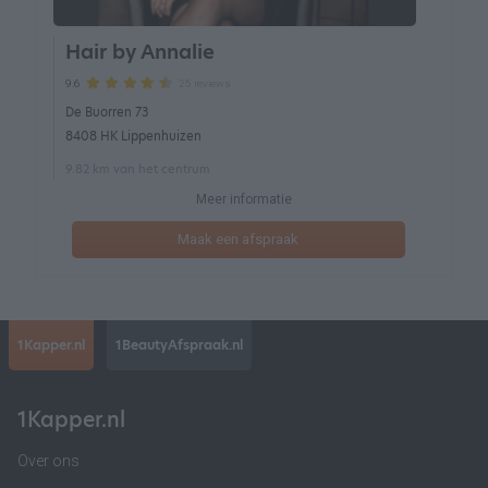
Hair by Annalie
25 reviews
9.6
De Buorren 73
8408 HK Lippenhuizen
9.82 km van het centrum
Meer informatie
Maak een afspraak
1Kapper.nl
1BeautyAfspraak.nl
1Kapper.nl
Over ons