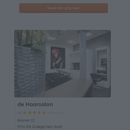
Maak een afspraak
de Haarsalon
149 reviews
9.3
Buorren 22
9216 WE Oudega Gem Small