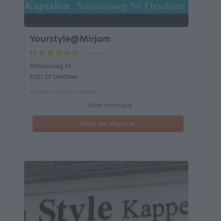
Yourstyle@Mirjam
67 reviews
9.5
Stationsweg 54
9201 GP Drachten
4.42 km van het centrum
Meer informatie
Maak een afspraak