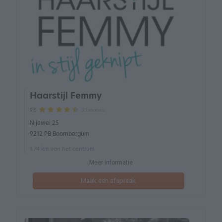
Haarstijl Femmy
35 reviews
9.6
Nijewei 25
9212 PB Boornbergum
1.74 km van het centrum
Meer informatie
Maak een afspraak