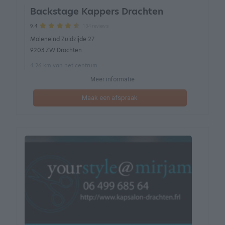
Backstage Kappers Drachten
134 reviews
9.4
Moleneind Zuidzijde 27
9203 ZW Drachten
4.26 km van het centrum
Meer informatie
Maak een afspraak