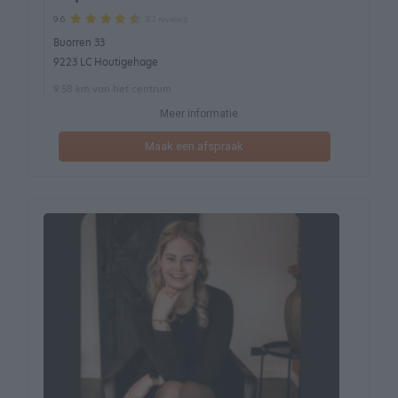
87 reviews
9.6
Buorren 33
9223 LC Houtigehage
9.58 km van het centrum
Meer informatie
Maak een afspraak