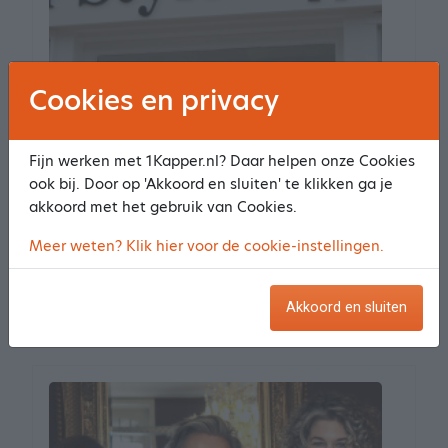
Cookies en privacy
In Style Kappers
Fijn werken met 1Kapper.nl? Daar helpen onze Cookies
54 reviews
9.8
ook bij. Door op 'Akkoord en sluiten' te klikken ga je
Houtlaan 6
akkoord met het gebruik van Cookies.
9203 AT Drachten
4.42 km van het centrum
Meer weten? Klik hier voor de cookie-instellingen.
Meer informatie
Akkoord en sluiten
Maak een afspraak