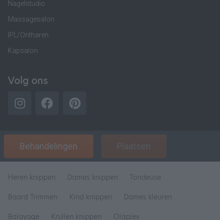
Nagelstudio
Massagesalon
IPL/Ontharen
Kapsalon
Volg ons
Behandelingen
Plaatsen
Heren knippen
Dames knippen
Tondeuse
Baard Trimmen
Kind knippen
Dames kleuren
Balayage
Krullen knippen
Olaplex