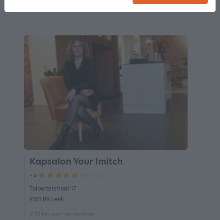
Kapsalon Your Imitch
257 reviews
9.4
Tolberterstraat 17
9351 BB Leek
4.72 km van het centrum