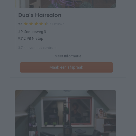
Dua’s Hairsalon
61 reviews
9.6
J.P. Santeeweg 3
9312 PB Nietap
3.7 km van het centrum
Meer informatie
Maak een afspraak