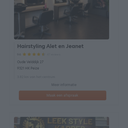
Hairstyling Alet en Jeanet
47 reviews
9.6
Oude Velddijk 27
9321 HK Peize
3.82 km van het centrum
Meer informatie
Maak een afspraak