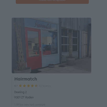
Hairmatch
83 reviews
9.7
Deeling 2
9301 ZT Roden
1.19 km van het centrum