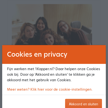
Cookies en privacy
Kapsalon Haar Idee
Fijn werken met 1Kapper.nl? Daar helpen onze Cookies
159 reviews
9.4
ook bij. Door op 'Akkoord en sluiten' te klikken ga je
De Steiger 10
akkoord met het gebruik van Cookies.
9321 DG Peize
Meer weten? Klik hier voor de cookie-instellingen.
4.33 km van het centrum
Meer informatie
Akkoord en sluiten
Maak een afspraak