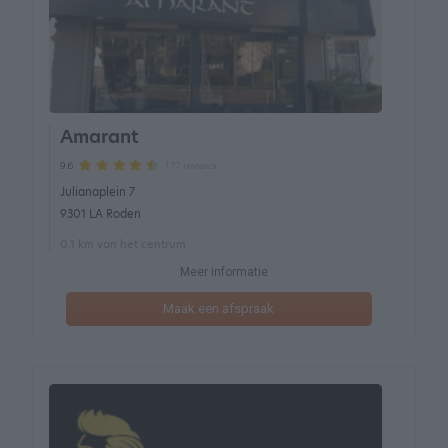
Amarant
177 reviews
9.6
Julianaplein 7
9301 LA Roden
0.1 km van het centrum
Meer informatie
Maak een afspraak