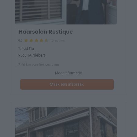
Haarsalon Rustique
16 reviews
9.9
't Pad 11a
9365 TA Niebert
7.46 km van het centrum
Meer informatie
Maak een afspraak