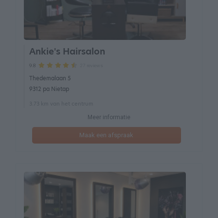
Ankie's Hairsalon
27 reviews
9.8
Thedemalaan 5
9312 pa Nietap
3.73 km van het centrum
Meer informatie
Maak een afspraak