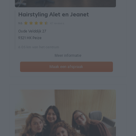
Hairstyling Alet en Jeanet
47 reviews
9.6
Oude Velddijk 27
9321 HK Peize
6.05 km van het centrum
Meer informatie
Maak een afspraak