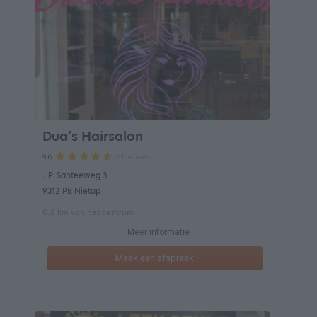
Dua’s Hairsalon
61 reviews
9.6
J.P. Santeeweg 3
9312 PB Nietap
0.6 km van het centrum
Meer informatie
Maak een afspraak