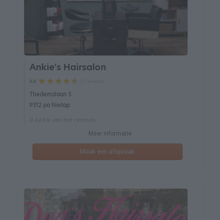
Ankie's Hairsalon
27 reviews
9.8
Thedemalaan 5
9312 pa Nietap
0.62 km van het centrum
Meer informatie
Maak een afspraak