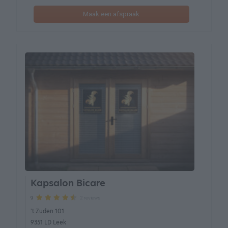
Maak een afspraak
Kapsalon Bicare
2 reviews
9
't Zuden 101
9351 LD Leek