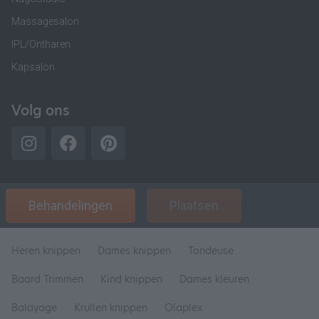
Massagesalon
IPL/Ontharen
Kapsalon
Volg ons
Behandelingen
Plaatsen
Heren knippen
Dames knippen
Tondeuse
Baard Trimmen
Kind knippen
Dames kleuren
Balayage
Krullen knippen
Olaplex