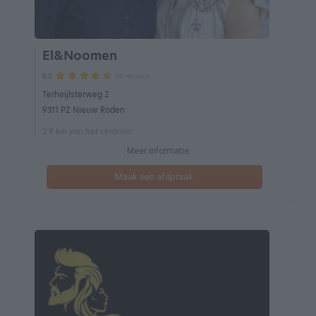
El&Noomen
86 reviews
9.2
Terheijlsterweg 2
9311 PZ Nieuw Roden
2.9 km van het centrum
Meer informatie
Maak een afspraak