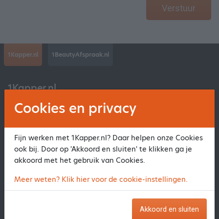
Verstuur
1Kapper.nl
1BeautyAfspraak.nl
1Kapper.nl
Cookies en privacy
Over ons
Salon Aanmelden
Fijn werken met 1Kapper.nl? Daar helpen onze Cookies
Contact 1Kapper.nl
ook bij. Door op 'Akkoord en sluiten' te klikken ga je
Veelgestelde Vragen
akkoord met het gebruik van Cookies.
Privacyverklaring en Voorwaarden
Meer weten? Klik hier voor de cookie-instellingen.
Beautysalon Aanmelden
Akkoord en sluiten
Informatie