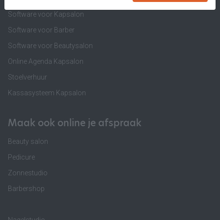
Software voor Kapsalon
Software voor Barber
Software voor Beautysalon
Online Agenda Kapsalon
Stoelverhuur
Kassasysteem Kapsalon
Maak ook online je afspraak
Beauty salon
Pedicure
Zonnestudio
Barbershop