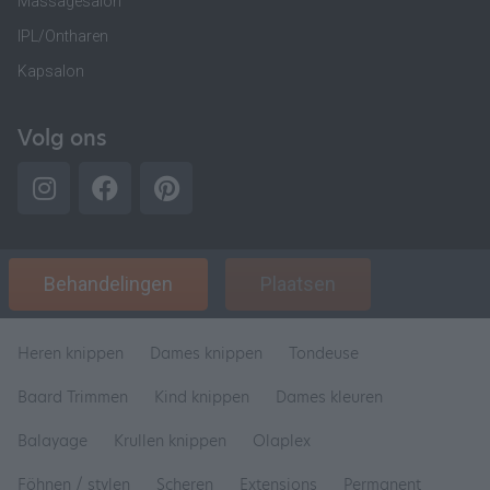
Massagesalon
IPL/Ontharen
Kapsalon
Volg ons
Behandelingen
Plaatsen
Heren knippen
Dames knippen
Tondeuse
Baard Trimmen
Kind knippen
Dames kleuren
Balayage
Krullen knippen
Olaplex
Föhnen / stylen
Scheren
Extensions
Permanent