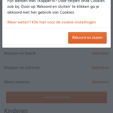
Fijn werken met 1Kapper.nl? Daar helpen onze Cookies
ook bij. Door op 'Akkoord en sluiten' te klikken ga je
Heren
akkoord met het gebruik van Cookies.
Meer weten? Klik hier voor de cookie-instellingen.
Knippen / Wassen / Fohnen
Selecteer
Akkoord en sluiten
Knippen met hoofdhuidmassage
Selecteer
Knippen en baard
Selecteer
Knippen en scheren
Selecteer
Aleen scheren
Selecteer
Toon meer/minder
Kinderen