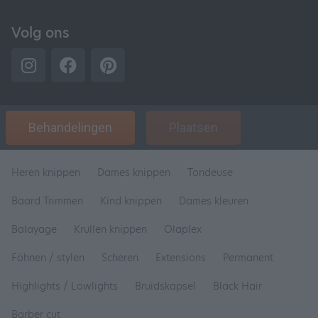
Volg ons
Behandelingen
Plaatsen
Heren knippen
Dames knippen
Tondeuse
Baard Trimmen
Kind knippen
Dames kleuren
Balayage
Krullen knippen
Olaplex
Föhnen / stylen
Scheren
Extensions
Permanent
Highlights / Lowlights
Bruidskapsel
Black Hair
Barber cut