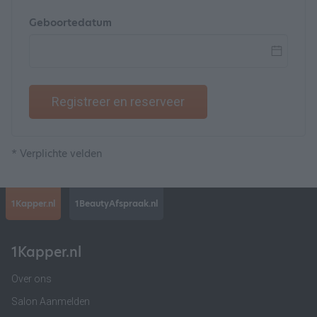
Geboortedatum
Registreer en reserveer
* Verplichte velden
1Kapper.nl
1BeautyAfspraak.nl
1Kapper.nl
Over ons
Salon Aanmelden