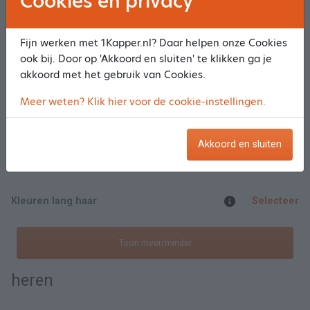
Cookies en privacy
Dames
Fijn werken met 1Kapper.nl? Daar helpen onze Cookies
Knippen €24
Selecteer
ook bij. Door op 'Akkoord en sluiten' te klikken ga je
akkoord met het gebruik van Cookies.
Knippen door Caroline onze 3e jaars junior stylist
€ 24,00
Selecteer
Meer weten? Klik hier voor de cookie-instellingen.
Kleuren kort haar
Selecteer
Akkoord en sluiten
Knippen en Kleuren kort haar
Selecteer
Kleuren lang haar
Selecteer
Toon meer/minder
heren