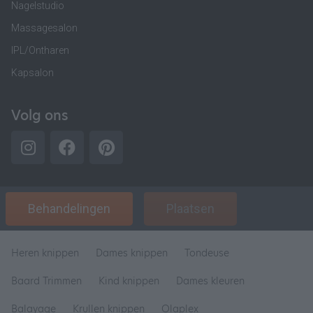
Nagelstudio
Massagesalon
IPL/Ontharen
Kapsalon
Volg ons
Behandelingen
Plaatsen
Heren knippen
Dames knippen
Tondeuse
Baard Trimmen
Kind knippen
Dames kleuren
Balayage
Krullen knippen
Olaplex