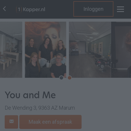
Inloggen
You and Me
De Wending 3, 9363 AZ Marum
Maak een afspraak