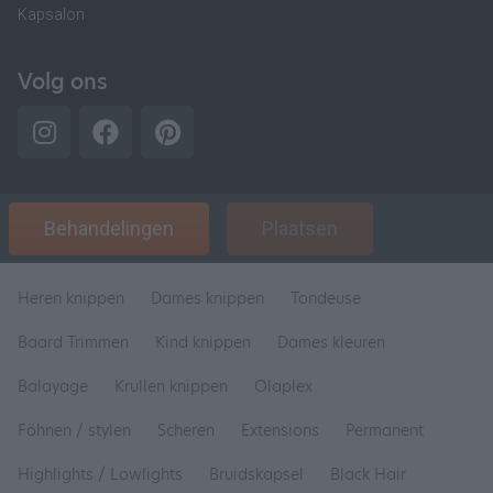
Kapsalon
Volg ons
Behandelingen
Plaatsen
Heren knippen
Dames knippen
Tondeuse
Baard Trimmen
Kind knippen
Dames kleuren
Balayage
Krullen knippen
Olaplex
Föhnen / stylen
Scheren
Extensions
Permanent
Highlights / Lowlights
Bruidskapsel
Black Hair