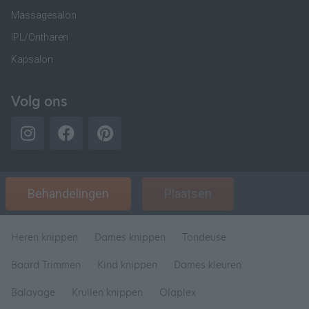
Massagesalon
IPL/Ontharen
Kapsalon
Volg ons
Behandelingen
Plaatsen
Heren knippen
Dames knippen
Tondeuse
Baard Trimmen
Kind knippen
Dames kleuren
Balayage
Krullen knippen
Olaplex