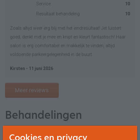
Service
10
Resultaat behandeling
10
Zoals altijd weer erg blij met het eindresultaat! Jet luistert
goed, denkt met je mee en knipt en kleurt fantastisch! Haar
salon is erg comfortabel en makkelijk te vinden, altijd
voldoende parkeergelegenheid in de buurt.
Kirsten - 11 juni 2026
Meer reviews
Behandelingen
Teinture/Toner
Cookies en privacy