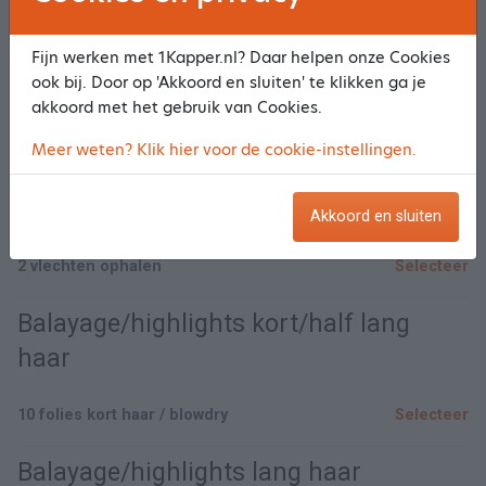
Teinture / 10 folies / blow dry lang haar
Selecteer
Fijn werken met 1Kapper.nl? Daar helpen onze Cookies
ook bij. Door op 'Akkoord en sluiten' te klikken ga je
Teinture / 10 folies / knippen blowdry lang haar
Selecteer
akkoord met het gebruik van Cookies.
Hairweaving
Meer weten? Klik hier voor de cookie-instellingen.
2 vlechten/ kleine scalp/ knippen blow dry lang haar
Selecteer
Akkoord en sluiten
2 vlechten ophalen
Selecteer
Balayage/highlights kort/half lang
haar
10 folies kort haar / blowdry
Selecteer
Balayage/highlights lang haar