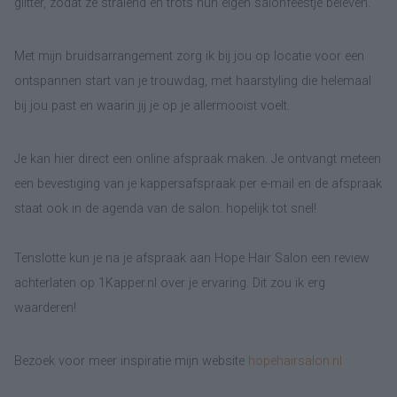
glitter, zodat ze stralend én trots hun eigen salonfeestje beleven.
Met mijn bruidsarrangement zorg ik bij jou op locatie voor een
ontspannen start van je trouwdag, met haarstyling die helemaal
bij jou past en waarin jij je op je allermooist voelt.
Je kan hier direct een online afspraak maken. Je ontvangt meteen
een bevestiging van je kappersafspraak per e-mail en de afspraak
staat ook in de agenda van de salon. hopelijk tot snel!
Tenslotte kun je na je afspraak aan Hope Hair Salon een review
achterlaten op 1Kapper.nl over je ervaring. Dit zou ik erg
waarderen!
Bezoek voor meer inspiratie mijn website
hopehairsalon.nl