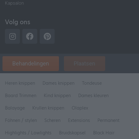
Kapsalon
Volg ons
Behandelingen
Plaatsen
Heren knippen
Dames knippen
Tondeuse
Baard Trimmen
Kind knippen
Dames kleuren
Balayage
Krullen knippen
Olaplex
Föhnen / stylen
Scheren
Extensions
Permanent
Highlights / Lowlights
Bruidskapsel
Black Hair