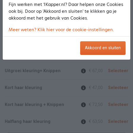
Fijn werken met 1Kapper.nl? Daar helpen onze Cookies
Bijwerken baard
€ 9,00
Selecteer
ook bij. Door op 'Akkoord en sluiten' te klikken ga je
akkoord met het gebruik van Cookies.
Toon meer/minder
Meer weten? Klik hier voor de cookie-instellingen.
Kleuren
Akkoord en sluiten
Uitgroei kleuring
€ 41,50
Selecteer
Uitgroei kleuring+ Knippen
€ 67,00
Selecteer
Kort haar kleuring
€ 47,00
Selecteer
Kort haar kleuring + Knippen
€ 72,50
Selecteer
Halflang haar kleuring
€ 63,50
Selecteer