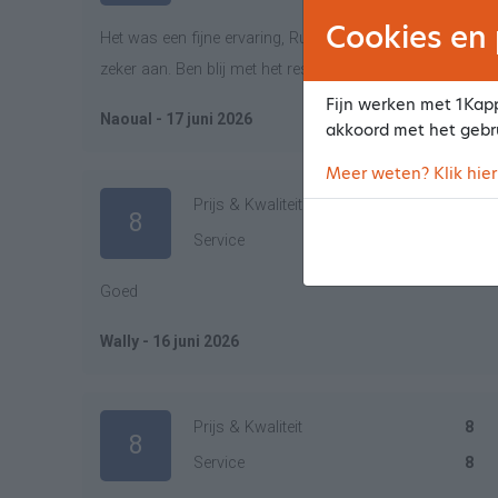
Cookies en 
Het was een fijne ervaring, Ruth is een lieve vrouw en he
zeker aan. Ben blij met het resultaat.
Fijn werken met 1Kapp
Naoual - 17 juni 2026
akkoord met het gebr
Meer weten? Klik hier
Prijs & Kwaliteit
8
8
Service
8
Goed
Wally - 16 juni 2026
Prijs & Kwaliteit
8
8
Service
8