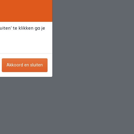
iten' te klikken ga je
Akkoord en sluiten