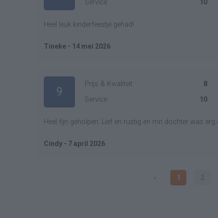
Service
10
Heel leuk kinderfeestje gehad!
Tineke - 14 mei 2026
Prijs & Kwaliteit
8
9
Service
10
Heel fijn geholpen. Lief en rustig en mn dochter was er
Cindy - 7 april 2026
‹
1
2