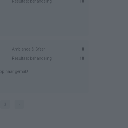
Resultaat behandeling
10
Ambiance & Sfeer
8
Resultaat behandeling
10
g op haar gemak!
3
›