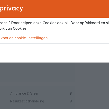
privacy
lpt je goed en denkt met je mee. Ik raad haar
er.nl? Daar helpen onze Cookies ook bij. Door op 'Akkoord en slu
uik van Cookies.
 voor de cookie-instellingen.
Ambiance & Sfeer
8
Resultaat behandeling
8
Ambiance & Sfeer
8
Resultaat behandeling
8