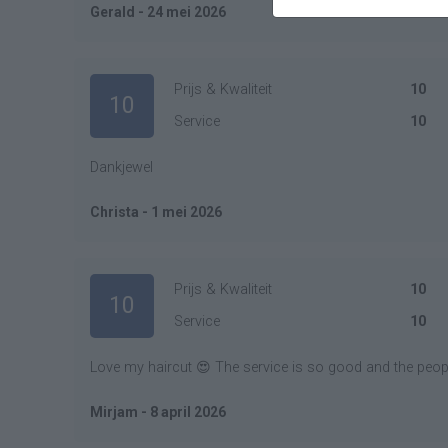
Gerald - 24 mei 2026
Prijs & Kwaliteit
10
10
Service
10
Dankjewel
Christa - 1 mei 2026
Prijs & Kwaliteit
10
10
Service
10
Love my haircut 😍 The service is so good and the peopl
Mirjam - 8 april 2026