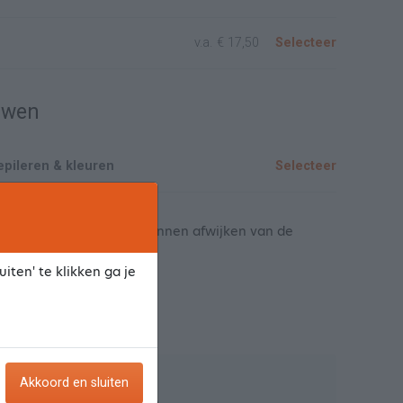
v.a.
€ 17,50
Selecteer
uwen
pileren & kleuren
Selecteer
tie prijzen, deze prijzen kunnen afwijken van de
zen.
iten' te klikken ga je
praak
Akkoord en sluiten