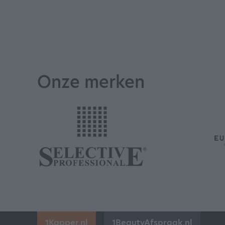
Onze merken
1Kapper.nl
1BeautyAfspraak.nl