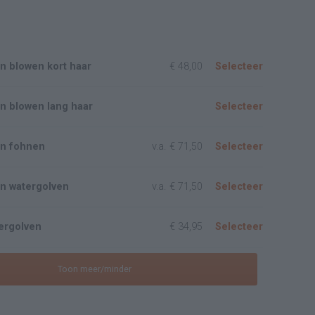
n blowen kort haar
€ 48,00
Selecteer
n blowen lang haar
Selecteer
n fohnen
v.a.
€ 71,50
Selecteer
n watergolven
v.a.
€ 71,50
Selecteer
ergolven
€ 34,95
Selecteer
Toon meer/minder