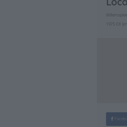
Loca
Willemsplei
1975 EX Ij
Faceb