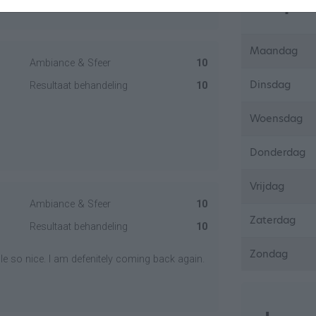
Open
Maandag
Ambiance & Sfeer
10
Dinsdag
Resultaat behandeling
10
Woensdag
Donderdag
Vrijdag
Ambiance & Sfeer
10
Zaterdag
Resultaat behandeling
10
Zondag
e so nice. I am defenitely coming back again.