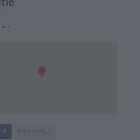
tie
n 12
muiden
ook
Naar de website