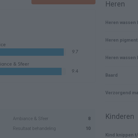
Heren
Heren wassen 
Heren pigment
ice
9.7
Heren wassen 
ance & Sfeer
9.4
Baard
Verzorgend m
Kinderen
Ambiance & Sfeer
8
Resultaat behandeling
10
Kind knippen t