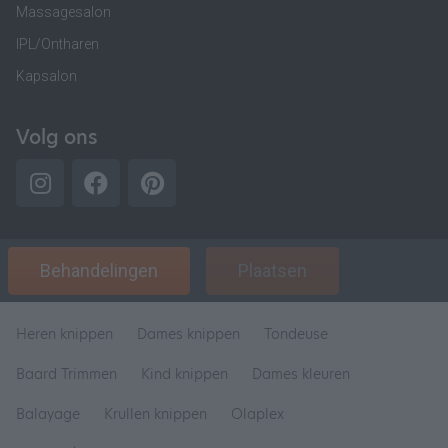
Massagesalon
IPL/Ontharen
Kapsalon
Volg ons
Behandelingen
Plaatsen
Heren knippen
Dames knippen
Tondeuse
Baard Trimmen
Kind knippen
Dames kleuren
Balayage
Krullen knippen
Olaplex