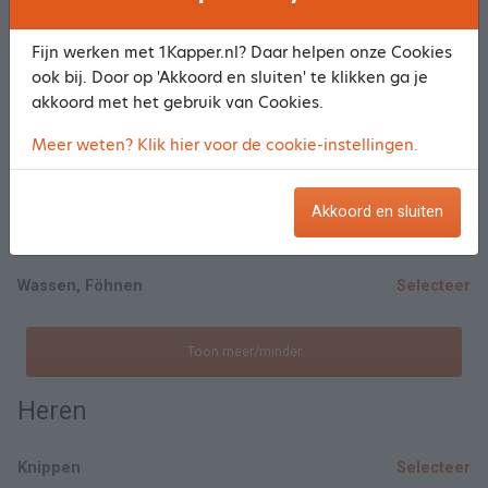
Knippen
Selecteer
Fijn werken met 1Kapper.nl? Daar helpen onze Cookies
ook bij. Door op 'Akkoord en sluiten' te klikken ga je
Wassen, Knippen, Drogen
Selecteer
akkoord met het gebruik van Cookies.
Meer weten? Klik hier voor de cookie-instellingen.
Wassen, knippen, Föhnen
Selecteer
Akkoord en sluiten
Wassen, Knippen, Watergolf
Selecteer
Wassen, Föhnen
Selecteer
Toon meer/minder
Heren
Knippen
Selecteer