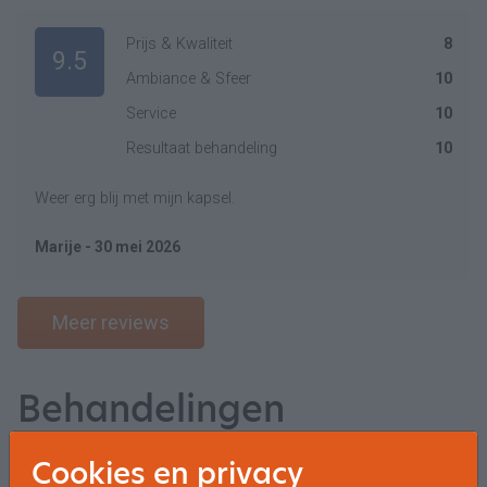
Prijs & Kwaliteit
8
9.5
Ambiance & Sfeer
10
Service
10
Resultaat behandeling
10
Weer erg blij met mijn kapsel.
Marije - 30 mei 2026
Meer reviews
Behandelingen
Dames
Cookies en privacy