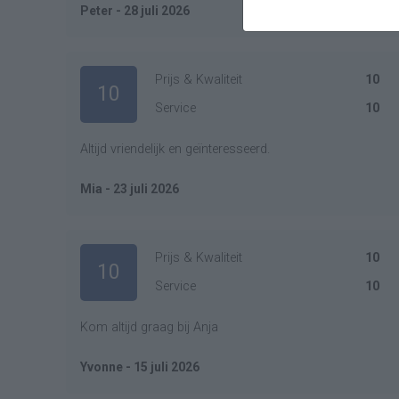
Peter - 28 juli 2026
Prijs & Kwaliteit
10
10
Service
10
Altijd vriendelijk en geïnteresseerd.
Mia - 23 juli 2026
Prijs & Kwaliteit
10
10
Service
10
Kom altijd graag bij Anja
Yvonne - 15 juli 2026