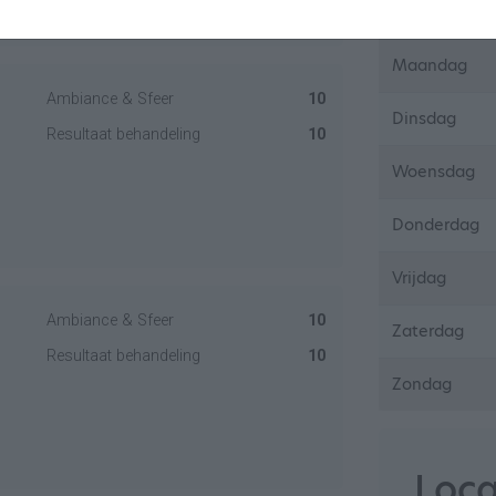
Maandag
Ambiance & Sfeer
10
Dinsdag
Resultaat behandeling
10
Woensdag
Donderdag
Vrijdag
Ambiance & Sfeer
10
Zaterdag
Resultaat behandeling
10
Zondag
Loca