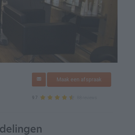
Maak een afspraak
9.7
88 reviews
delingen