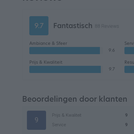
9.7
Fantastisch
88 Reviews
Ambiance & Sfeer
Serv
9.6
Prijs & Kwaliteit
Resu
9.7
Beoordelingen door klanten
Prijs & Kwaliteit
9
9
Service
9