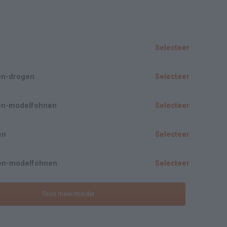
Selecteer
en-drogen
Selecteer
en-modelfohnen
Selecteer
en
Selecteer
en-modelfohnen
Selecteer
Toon meer/minder