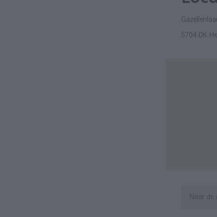
Gazellenlaa
5704 DK H
Naar de 