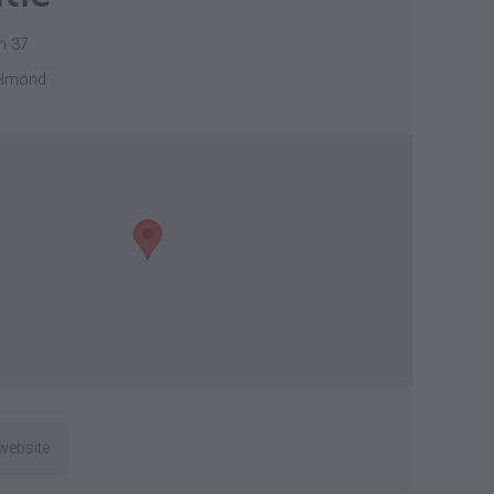
n 37
elmond
website