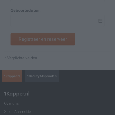
Geboortedatum
Registreer en reserveer
* Verplichte velden
1Kapper.nl
1BeautyAfspraak.nl
1Kapper.nl
Over ons
Salon Aanmelden