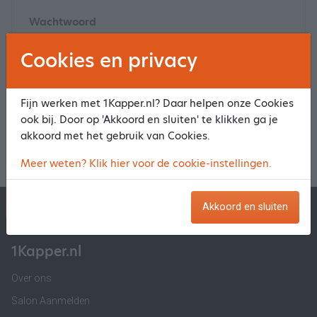
Wachtwoord
Cookies en privacy
Klik
hier
om je wachtwoord opnieuw in te stellen
Fijn werken met 1Kapper.nl? Daar helpen onze Cookies
ook bij. Door op 'Akkoord en sluiten' te klikken ga je
Log in en maak een reservering
akkoord met het gebruik van Cookies.
Meer weten? Klik hier voor de cookie-instellingen.
1Kapper.nl
1BeautyAfspraak.nl
Akkoord en sluiten
1Kapper.nl
Over ons
Salon Aanmelden