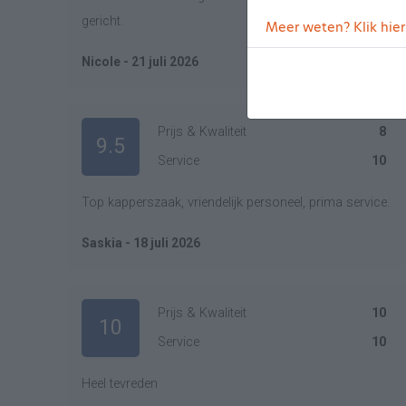
gericht.
Meer weten? Klik hier
Nicole - 21 juli 2026
Prijs & Kwaliteit
8
9.5
Service
10
Top kapperszaak, vriendelijk personeel, prima service.
Saskia - 18 juli 2026
Prijs & Kwaliteit
10
10
Service
10
Heel tevreden