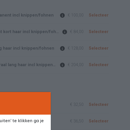
anent incl knippen/fohnen
€ 100,00
Selecteer
Deel permanent kort haar incl knippen/fohnen
€ 84,00
Selecteer
 haar incl knippen/fohnen
€ 128,00
Selecteer
Permanent spiraal lang haar incl knippen/fohnen
€ 204,00
Selecteer
€ 32,50
Selecteer
iten' te klikken ga je
 + Knippen
€ 36,50
Selecteer