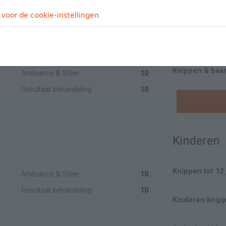
Tondeuse/ zij
 voor de cookie-instellingen.
Baard Trimme
Knippen & baa
Ambiance & Sfeer
10
Resultaat behandeling
10
Kinderen
Knippen tot 12 
Ambiance & Sfeer
10
Resultaat behandeling
10
Kinderen knipp