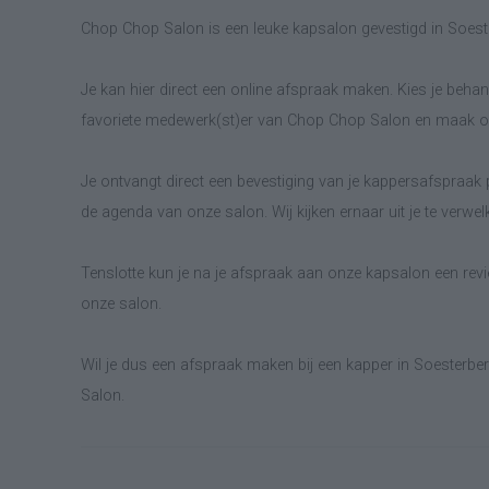
Chop Chop Salon is een leuke kapsalon gevestigd in Soest
Je kan hier direct een online afspraak maken. Kies je behand
favoriete medewerk(st)er van Chop Chop Salon en maak on
Je ontvangt direct een bevestiging van je kappersafspraak p
de agenda van onze salon. Wij kijken ernaar uit je te verwe
Tenslotte kun je na je afspraak aan onze kapsalon een revie
onze salon.
Wil je dus een afspraak maken bij een kapper in Soesterbe
Salon.