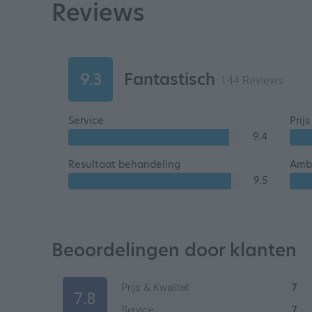
Reviews
9.3
Fantastisch
144 Reviews
Service
Prij
9.4
Resultaat behandeling
Ambi
9.5
Beoordelingen door klanten
Prijs & Kwaliteit
7
7.8
Service
7