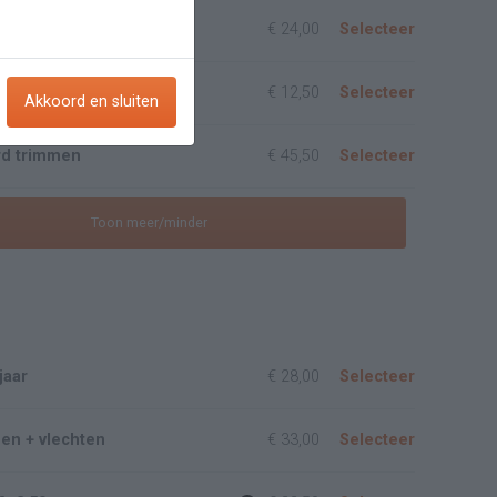
kanten tondeuse
€ 24,00
Selecteer
n
€ 12,50
Selecteer
Akkoord en sluiten
rd trimmen
€ 45,50
Selecteer
Toon meer/minder
jaar
€ 28,00
Selecteer
en + vlechten
€ 33,00
Selecteer