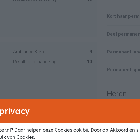
Kort haar perm
Ambiance & Sfeer
9
Permanent lang
Resultaat behandeling
10
Heren
privacy
Knippen
Ambiance & Sfeer
9
Resultaat behandeling
10
er.nl? Daar helpen onze Cookies ook bij. Door op 'Akkoord en slu
Hoofdmassage
uik van Cookies.
naarje wensen. Heel vriendelijk en service