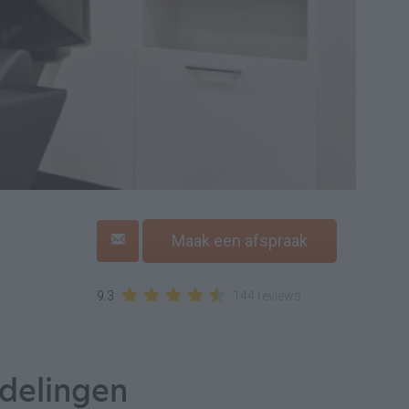
Maak een afspraak
9.3
144 reviews
delingen