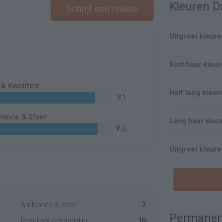
Kleuren 
Schrijf een review
Uitgroei kleur
Kort haar kleu
s & Kwaliteit
Half lang kleu
9.1
ance & Sfeer
Lang haar kleu
9.3
Uitgroei kleur
Ambiance & Sfeer
7
Permanen
Resultaat behandeling
10