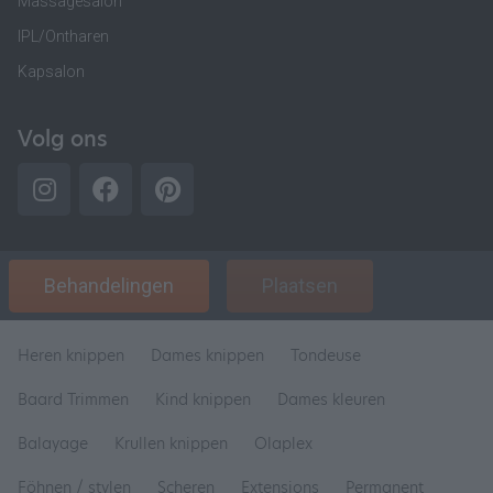
Massagesalon
IPL/Ontharen
Kapsalon
Volg ons
Behandelingen
Plaatsen
Heren knippen
Dames knippen
Tondeuse
Baard Trimmen
Kind knippen
Dames kleuren
Balayage
Krullen knippen
Olaplex
Föhnen / stylen
Scheren
Extensions
Permanent