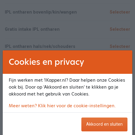
IPL ontharen bovenlip/kin/wangen
Selecteer
Gratis intake IPL ontharen
Selecteer
IPL ontharen hals/nek/schouders
Selecteer
Cookies en privacy
IPL ontharen Borst/Buik/Rug
Selecteer
Fijn werken met 1Kapper.nl? Daar helpen onze Cookies
Toon meer/minder
ook bij. Door op 'Akkoord en sluiten' te klikken ga je
akkoord met het gebruik van Cookies.
Bloedtesten & Bodyscan
Meer weten? Klik hier voor de cookie-instellingen.
Scannen met de Bodyscan
Selecteer
Akkoord en sluiten
Rapport Bodyscan bespreken
Selecteer