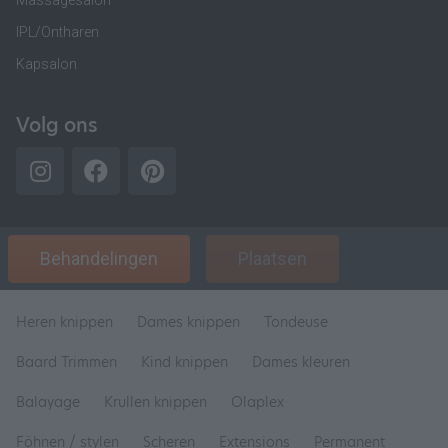
IPL/Ontharen
Kapsalon
Volg ons
Behandelingen
Plaatsen
Heren knippen
Dames knippen
Tondeuse
Baard Trimmen
Kind knippen
Dames kleuren
Balayage
Krullen knippen
Olaplex
Föhnen / stylen
Scheren
Extensions
Permanent