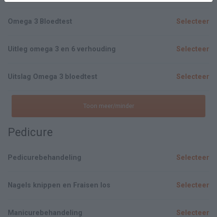
Omega 3 Bloedtest
Selecteer
Uitleg omega 3 en 6 verhouding
Selecteer
Uitslag Omega 3 bloedtest
Selecteer
Toon meer/minder
Pedicure
Pedicurebehandeling
Selecteer
Nagels knippen en Fraisen los
Selecteer
Manicurebehandeling
Selecteer