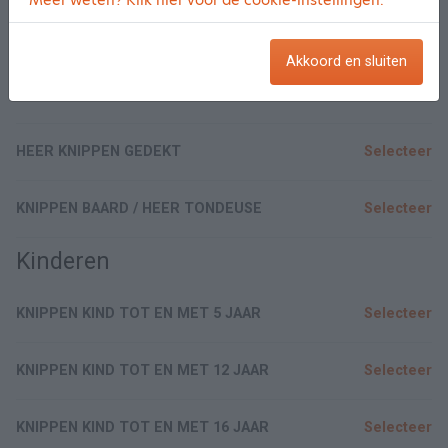
Meer weten? Klik hier voor de cookie-instellingen.
KNIPPEN HEER
Selecteer
Akkoord en sluiten
WASSEN KNIPPEN DROGEN HEER
Selecteer
HEER KNIPPEN GEDEKT
Selecteer
KNIPPEN BAARD / HEER TONDEUSE
Selecteer
Kinderen
KNIPPEN KIND TOT EN MET 5 JAAR
Selecteer
KNIPPEN KIND TOT EN MET 12 JAAR
Selecteer
KNIPPEN KIND TOT EN MET 16 JAAR
Selecteer