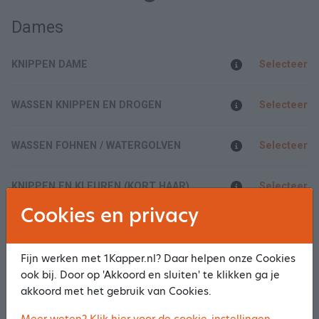
Dames
KNIPPEN DAME
Selecteer
WASSEN KNIPPEN EN DROGEN
Selecteer
WASSEN FOHNEN / WATERGOLVEN
Selecteer
KNIPPEN EN KLEUREN (KORT HAAR)
Selecteer
Cookies en privacy
KNIPPEN KLEUREN (HALF LANG HAAR)
Selecteer
Fijn werken met 1Kapper.nl? Daar helpen onze Cookies
Toon meer/minder
ook bij. Door op 'Akkoord en sluiten' te klikken ga je
akkoord met het gebruik van Cookies.
Heren