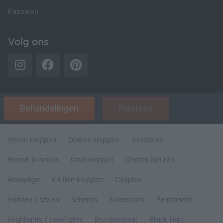
Kapsalon
Volg ons
Behandelingen
Plaatsen
Heren knippen
Dames knippen
Tondeuse
Baard Trimmen
Kind knippen
Dames kleuren
Balayage
Krullen knippen
Olaplex
Föhnen / stylen
Scheren
Extensions
Permanent
Highlights / Lowlights
Bruidskapsel
Black Hair