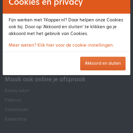
Cookies en privacy
Informatie
Software voor Kapsalon
Fijn werken met 1Kapper.nl? Daar helpen onze Cookies
Software voor Barber
ook bij. Door op 'Akkoord en sluiten' te klikken ga je
Software voor Beautysalon
akkoord met het gebruik van Cookies.
Online Agenda Kapsalon
Meer weten? Klik hier voor de cookie-instellingen.
Stoelverhuur
Kassasysteem Kapsalon
Akkoord en sluiten
Maak ook online je afspraak
Beauty salon
Pedicure
Zonnestudio
Barbershop