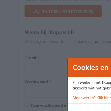
Log in en maak een reservering
Nieuw bij 1Kapper.nl?
Wanneer je een nieuwe klant bent, dan kun je je afspra
E-mail *
Cookies en 
Wachtwoord *
Fijn werken met 1Kapp
akkoord met het gebr
Meer weten? Klik hier
Toon wachtwoord in de bevestigingsmail