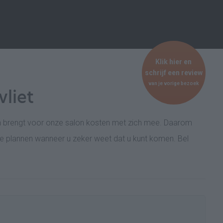
Klik hier en
schrijf een review
van je vorige bezoek
liet
en brengt voor onze salon kosten met zich mee. Daarom
 te plannen wanneer u zeker weet dat u kunt komen. Bel