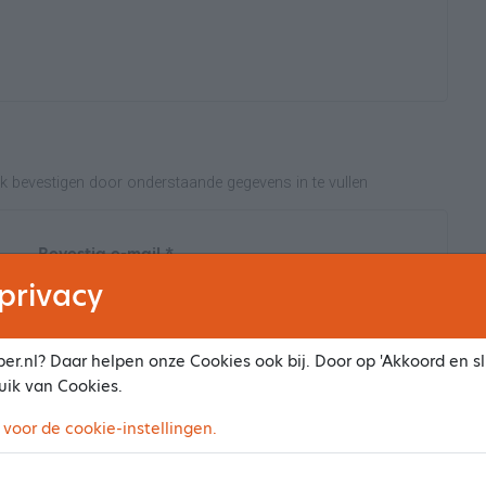
ak bevestigen door onderstaande gegevens in te vullen
Bevestig e-mail *
privacy
Wachtwoord bevestigen *
er.nl? Daar helpen onze Cookies ook bij. Door op 'Akkoord en slu
uik van Cookies.
 voor de cookie-instellingen.