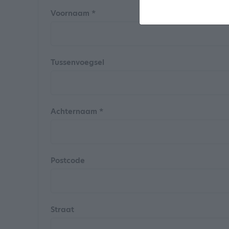
Voornaam *
Tussenvoegsel
Achternaam *
Postcode
Straat