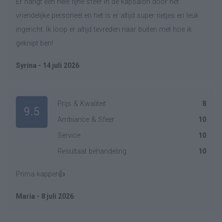
Er hangt een hele fijne sfeer in de kapsalon door het
vriendelijke personeel en het is er altijd super netjes en leuk
ingericht. Ik loop er altijd tevreden naar buiten met hoe ik
geknipt ben!
Syrina - 14 juli 2026
Prijs & Kwaliteit
8
9.5
Ambiance & Sfeer
10
Service
10
Resultaat behandeling
10
Prima kapper👍
Maria - 8 juli 2026