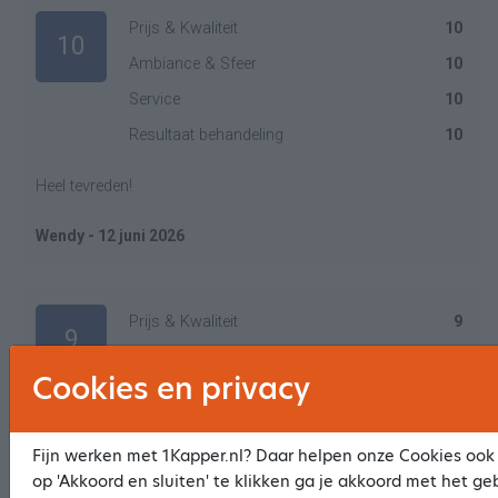
Prijs & Kwaliteit
10
10
Ambiance & Sfeer
10
Service
10
Resultaat behandeling
10
Heel tevreden!
Wendy - 12 juni 2026
Prijs & Kwaliteit
9
9
Ambiance & Sfeer
9
Cookies en privacy
Service
9
Resultaat behandeling
9
Fijn werken met 1Kapper.nl? Daar helpen onze Cookies ook 
op 'Akkoord en sluiten' te klikken ga je akkoord met het ge
Fijne kapsalon, goed geknipt voor een mooie prijs.