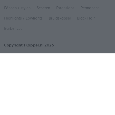
Föhnen / stylen
Scheren
Extensions
Permanent
Highlights / Lowlights
Bruidskapsel
Black Hair
Barber cut
Copyright 1Kapper.nl 2026