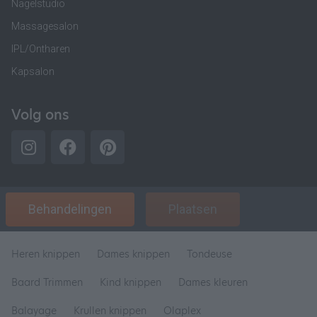
Nagelstudio
Massagesalon
IPL/Ontharen
Kapsalon
Volg ons
Behandelingen
Plaatsen
Heren knippen
Dames knippen
Tondeuse
Baard Trimmen
Kind knippen
Dames kleuren
Balayage
Krullen knippen
Olaplex