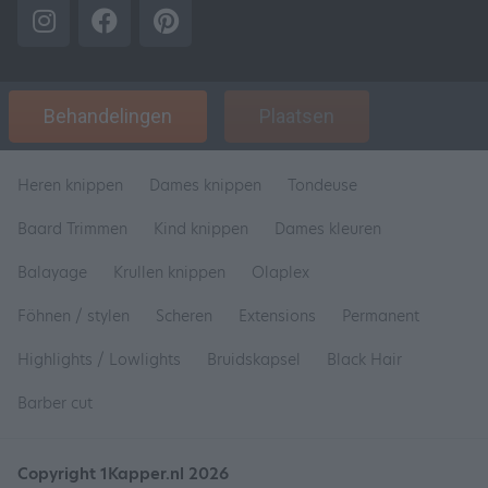
Behandelingen
Plaatsen
Heren knippen
Dames knippen
Tondeuse
Baard Trimmen
Kind knippen
Dames kleuren
Balayage
Krullen knippen
Olaplex
Föhnen / stylen
Scheren
Extensions
Permanent
Highlights / Lowlights
Bruidskapsel
Black Hair
Barber cut
Copyright 1Kapper.nl 2026