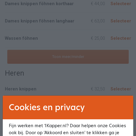
Dames knippen föhnen korthaar
€ 44,00
Selecteer
Dames knippen föhnen langhaar
€ 63,00
Selecteer
Wassen föhnen
€ 25,00
Selecteer
Toon meer/minder
Heren
Heren knippen
€ 32,50
Selecteer
Cookies en privacy
Randje/tondeuse
€ 26,00
Selecteer
Baard trimmen
€ 22,00
Selecteer
Fijn werken met 1Kapper.nl? Daar helpen onze Cookies
ook bij. Door op 'Akkoord en sluiten' te klikken ga je