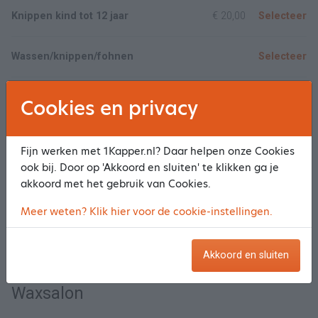
Knippen kind tot 12 jaar
€ 20,00
Selecteer
Wassen/knippen/fohnen
Selecteer
Kleuren uitgroei 1 kleur
€ 45,00
Selecteer
Cookies en privacy
Highlights/lowlights half lang haar
Selecteer
Fijn werken met 1Kapper.nl? Daar helpen onze Cookies
ook bij. Door op 'Akkoord en sluiten' te klikken ga je
Toon meer/minder
akkoord met het gebruik van Cookies.
Meer weten? Klik hier voor de cookie-instellingen.
Barbershop
Akkoord en sluiten
Haircut
€ 25,00
Selecteer
Waxsalon