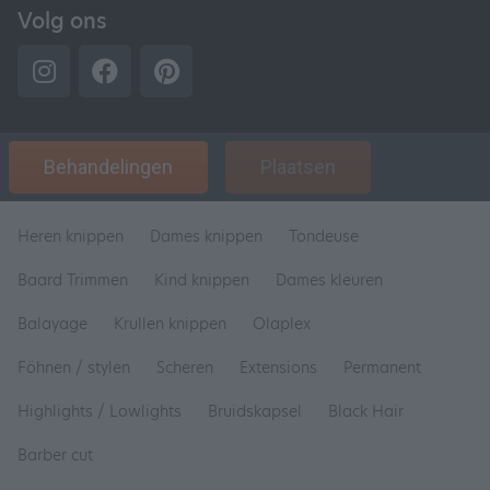
Volg ons
Behandelingen
Plaatsen
Heren knippen
Dames knippen
Tondeuse
Baard Trimmen
Kind knippen
Dames kleuren
Balayage
Krullen knippen
Olaplex
Föhnen / stylen
Scheren
Extensions
Permanent
Highlights / Lowlights
Bruidskapsel
Black Hair
Barber cut