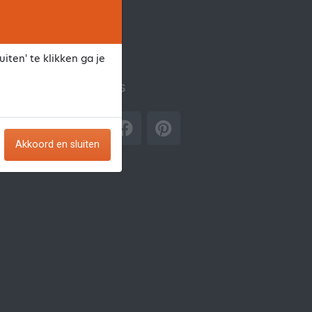
iten' te klikken ga je
Volg ons
Akkoord en sluiten