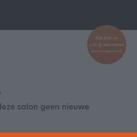
Klik hier en
schrijf een review
van je vorige bezoek
f
deze salon geen nieuwe