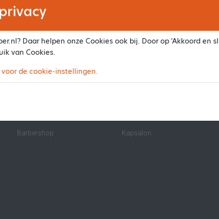
privacy
er.nl? Daar helpen onze Cookies ook bij. Door op 'Akkoord en slu
uik van Cookies.
Maak ook online je afspraak
 voor de cookie-instellingen.
Beauty salon
Nagelstudio
Pedicure
Massagesalon
Zonnestudio
IPL/Ontharen
Barbershop
Kapsalon