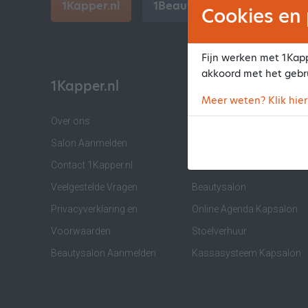
1Kapper.nl
1BeautyAfspraak.nl
Cookies en 
Fijn werken met 1Kapp
akkoord met het gebr
1Kapper.nl
Informatie
Meer weten? Klik hier
Over ons
Software voor Kapsalon
Salon Aanmelden
Software voor Barber
Contact 1Kapper.nl
Software voor
Veelgestelde Vragen
Beautysalon
Privacyverklaring en
Online Agenda Kapsalon
Voorwaarden
Stoelverhuur
Beautysalon Aanmelden
Kassasysteem Kapsalon