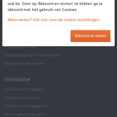
ook bij. Door op 'Akkoord en sluiten' te klikken ga je
akkoord met het gebruik van Cookies.
1Kapper.nl
Meer weten? Klik hier voor de cookie-instellingen.
Over ons
Salon Aanmelden
Akkoord en sluiten
Contact 1Kapper.nl
Veelgestelde Vragen
Privacyverklaring en Voorwaarden
Beautysalon Aanmelden
Informatie
Software voor Kapsalon
Software voor Barber
Software voor Beautysalon
Online Agenda Kapsalon