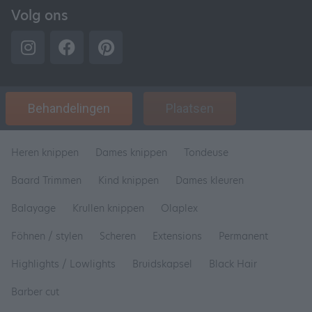
Volg ons
Behandelingen
Plaatsen
Heren knippen
Dames knippen
Tondeuse
Baard Trimmen
Kind knippen
Dames kleuren
Balayage
Krullen knippen
Olaplex
Föhnen / stylen
Scheren
Extensions
Permanent
Highlights / Lowlights
Bruidskapsel
Black Hair
Barber cut