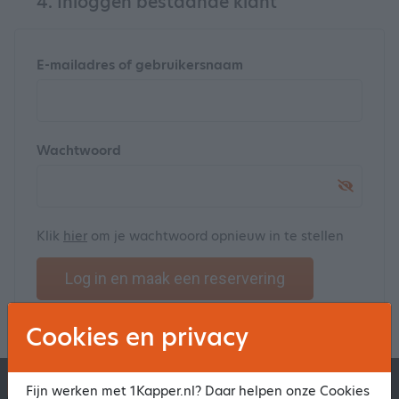
4. Inloggen bestaande klant
E-mailadres of gebruikersnaam
Wachtwoord
Klik
hier
om je wachtwoord opnieuw in te stellen
Log in en maak een reservering
Cookies en privacy
1Kapper.nl
1BeautyAfspraak.nl
Fijn werken met 1Kapper.nl? Daar helpen onze Cookies