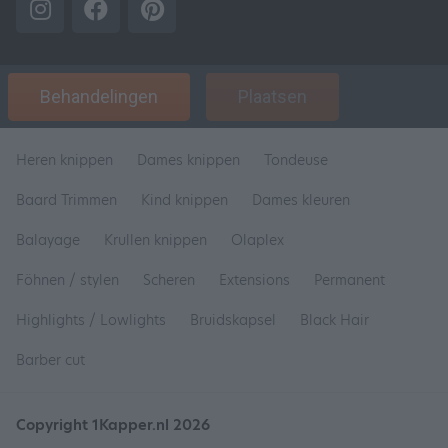
Behandelingen
Plaatsen
Heren knippen
Dames knippen
Tondeuse
Baard Trimmen
Kind knippen
Dames kleuren
Balayage
Krullen knippen
Olaplex
Föhnen / stylen
Scheren
Extensions
Permanent
Highlights / Lowlights
Bruidskapsel
Black Hair
Barber cut
Copyright 1Kapper.nl 2026