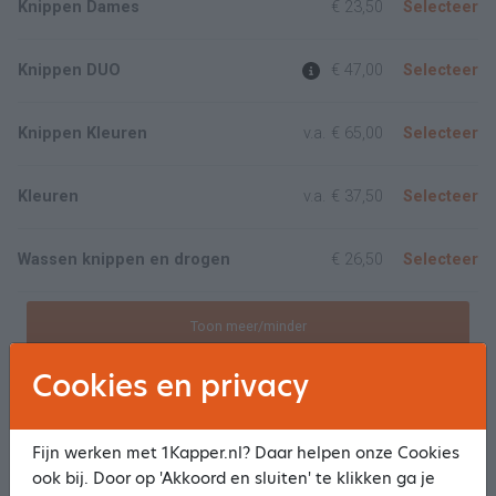
Knippen Dames
€ 23,50
Selecteer
Knippen DUO
€ 47,00
Selecteer
Knippen Kleuren
v.a.
€ 65,00
Selecteer
Kleuren
v.a.
€ 37,50
Selecteer
Wassen knippen en drogen
€ 26,50
Selecteer
Toon meer/minder
Cookies en privacy
Heren
Knippen heren
v.a.
€ 23,50
Selecteer
Fijn werken met 1Kapper.nl? Daar helpen onze Cookies
ook bij. Door op 'Akkoord en sluiten' te klikken ga je