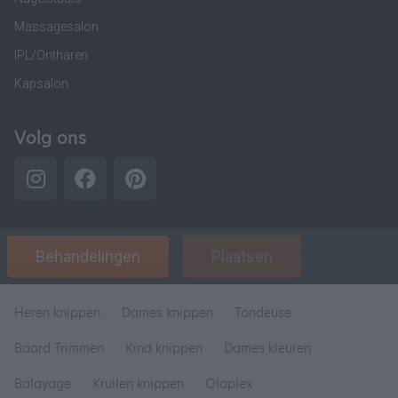
Massagesalon
IPL/Ontharen
Kapsalon
Volg ons
Behandelingen
Plaatsen
Heren knippen
Dames knippen
Tondeuse
Baard Trimmen
Kind knippen
Dames kleuren
Balayage
Krullen knippen
Olaplex