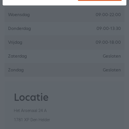
Dinsdag
09:00-18:00
Woensdag
09:00-22:00
Donderdag
09:00-13:30
Vrijdag
09:00-18:00
Zaterdag
Gesloten
Zondag
Gesloten
Locatie
Het Arsenaal 24 A
1781 XP Den Helder