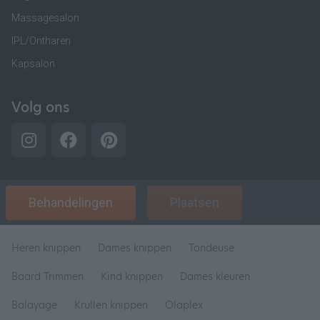
Massagesalon
IPL/Ontharen
Kapsalon
Volg ons
Behandelingen
Plaatsen
Heren knippen
Dames knippen
Tondeuse
Baard Trimmen
Kind knippen
Dames kleuren
Balayage
Krullen knippen
Olaplex