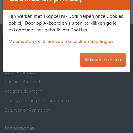
Fijn werken met 1Kapper.nl? Daar helpen onze Cookies
ook bij. Door op 'Akkoord en sluiten' te klikken ga je
akkoord met het gebruik van Cookies.
1Kapper.nl
1BeautyAfspraak.nl
Meer weten? Klik hier voor de cookie-instellingen.
1Kapper.nl
Akkoord en sluiten
Over ons
Salon Aanmelden
Contact 1Kapper.nl
Veelgestelde Vragen
Privacyverklaring en Voorwaarden
Beautysalon Aanmelden
Informatie