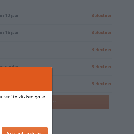
m 12 jaar
Selecteer
m 15 jaar
Selecteer
Selecteer
en punten
Selecteer
Selecteer
iten' te klikken ga je
Toon meer/minder
praak
Akkoord en sluiten