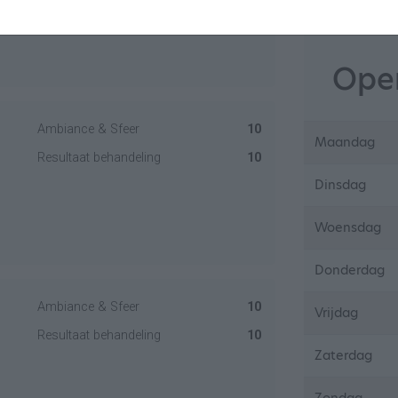
Open
Ambiance & Sfeer
10
Maandag
Resultaat behandeling
10
Dinsdag
Woensdag
Donderdag
Ambiance & Sfeer
10
Vrijdag
Resultaat behandeling
10
Zaterdag