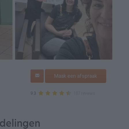
Maak een afspraak
9.3
107 reviews
delingen