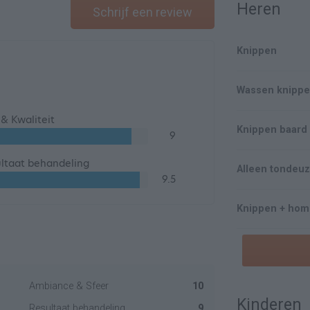
Heren
Schrijf een review
Knippen
Wassen knippe
s & Kwaliteit
Knippen baard
9
ltaat behandeling
Alleen tondeu
9.5
Knippen + hom
Ambiance & Sfeer
10
Kinderen
Resultaat behandeling
9