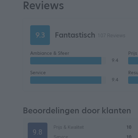
Reviews
9.3
Fantastisch
107 Reviews
Ambiance & Sfeer
Prij
9.4
Service
Resu
9.4
Beoordelingen door klanten
Prijs & Kwaliteit
10
9.8
Service
10