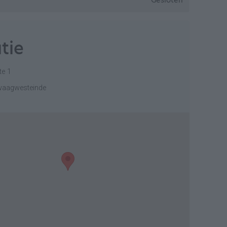
Gesloten
tie
te 1
waagwesteinde