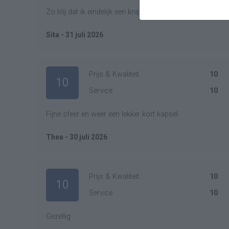
Zo blij dat ik eindelijk een knipbeurt kon krijgen .🤩😘
Sita - 31 juli 2026
Prijs & Kwaliteit
10
10
Service
10
Fijne sfeer en weer een lekker kort kapsel
Thea - 30 juli 2026
Prijs & Kwaliteit
10
10
Service
10
Gezellig