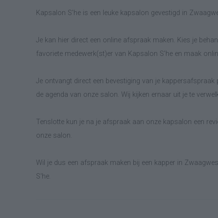
Kapsalon S'he is een leuke kapsalon gevestigd in Zwaagwe
Je kan hier direct een online afspraak maken. Kies je behand
favoriete medewerk(st)er van Kapsalon S'he en maak onlin
Je ontvangt direct een bevestiging van je kappersafspraak p
de agenda van onze salon. Wij kijken ernaar uit je te verwe
Tenslotte kun je na je afspraak aan onze kapsalon een revie
onze salon.
Wil je dus een afspraak maken bij een kapper in Zwaagwes
S'he.