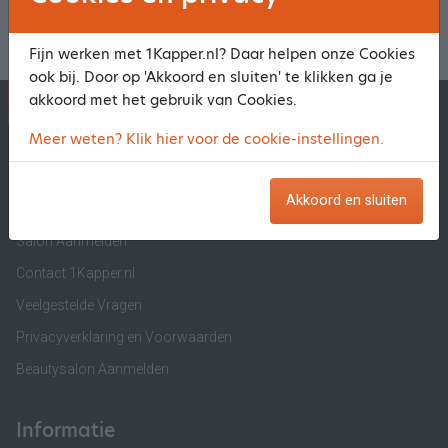
Fijn werken met 1Kapper.nl? Daar helpen onze Cookies
ook bij. Door op 'Akkoord en sluiten' te klikken ga je
akkoord met het gebruik van Cookies.
1Kapper.nl
1BeautyAfspraak.nl
Meer weten? Klik hier voor de cookie-instellingen.
1Kapper.nl
Akkoord en sluiten
Over ons
Salon Aanmelden
Contact 1Kapper.nl
Veelgestelde Vragen
Privacyverklaring en Voorwaarden
Beautysalon Aanmelden
Informatie