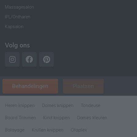
Massagesalon
IPL/Ontharen
Kapsalon
Volg ons
Behandelingen
Plaatsen
Heren knippen
Dames knippen
Tondeuse
Baard Trimmen
Kind knippen
Dames kleuren
Balayage
Krullen knippen
Olaplex