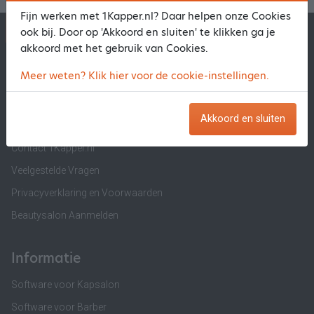
Fijn werken met 1Kapper.nl? Daar helpen onze Cookies
1Kapper.nl
1BeautyAfspraak.nl
ook bij. Door op 'Akkoord en sluiten' te klikken ga je
akkoord met het gebruik van Cookies.
1Kapper.nl
Meer weten? Klik hier voor de cookie-instellingen.
Over ons
Akkoord en sluiten
Salon Aanmelden
Contact 1Kapper.nl
Veelgestelde Vragen
Privacyverklaring en Voorwaarden
Beautysalon Aanmelden
Informatie
Software voor Kapsalon
Software voor Barber