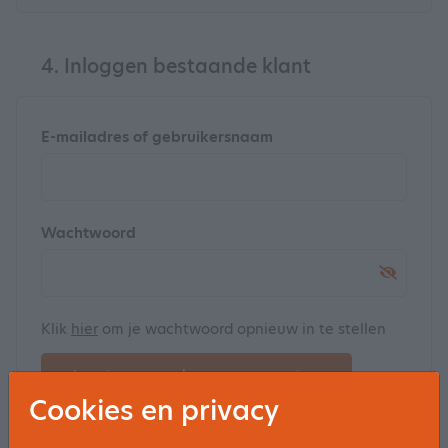
4. Inloggen bestaande klant
E-mailadres of gebruikersnaam
Wachtwoord
Klik
hier
om je wachtwoord opnieuw in te stellen
Log in en maak een reservering
Cookies en privacy