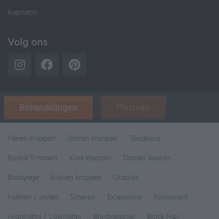
Kapsalon
Volg ons
Behandelingen
Plaatsen
Heren knippen
Dames knippen
Tondeuse
Baard Trimmen
Kind knippen
Dames kleuren
Balayage
Krullen knippen
Olaplex
Föhnen / stylen
Scheren
Extensions
Permanent
Highlights / Lowlights
Bruidskapsel
Black Hair