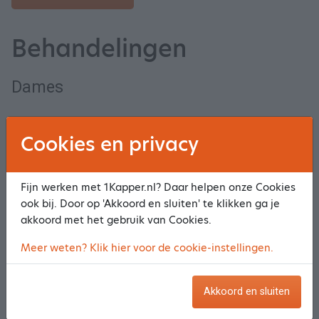
Behandelingen
Dames
Dames knippen
Selecteer
Cookies en privacy
Wassen Knippen Dames
Selecteer
Fijn werken met 1Kapper.nl? Daar helpen onze Cookies
ook bij. Door op 'Akkoord en sluiten' te klikken ga je
Model Drogen Kort Haar
Selecteer
akkoord met het gebruik van Cookies.
Model Drogen Half Lang Haar
Selecteer
Meer weten? Klik hier voor de cookie-instellingen.
Model Drogen Lang Haar
Selecteer
Akkoord en sluiten