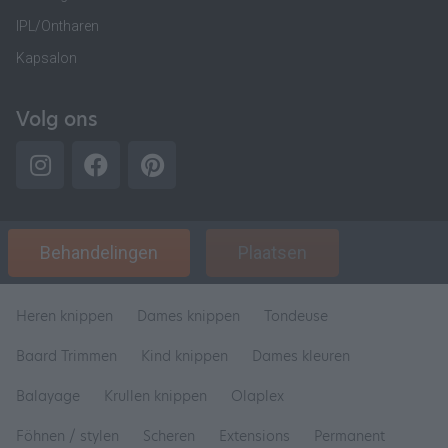
IPL/Ontharen
Kapsalon
Volg ons
Behandelingen
Plaatsen
Heren knippen
Dames knippen
Tondeuse
Baard Trimmen
Kind knippen
Dames kleuren
Balayage
Krullen knippen
Olaplex
Föhnen / stylen
Scheren
Extensions
Permanent