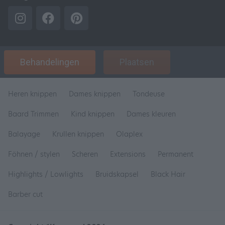
Behandelingen
Plaatsen
Heren knippen
Dames knippen
Tondeuse
Baard Trimmen
Kind knippen
Dames kleuren
Balayage
Krullen knippen
Olaplex
Föhnen / stylen
Scheren
Extensions
Permanent
Highlights / Lowlights
Bruidskapsel
Black Hair
Barber cut