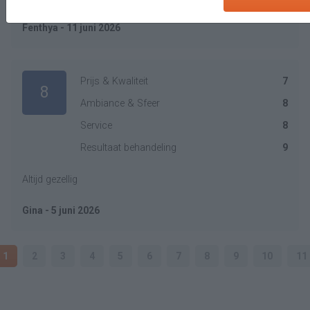
Fenthya - 11 juni 2026
Prijs & Kwaliteit
7
8
Ambiance & Sfeer
8
Service
8
Resultaat behandeling
9
Altijd gezellig
Gina - 5 juni 2026
1
2
3
4
5
6
7
8
9
10
11