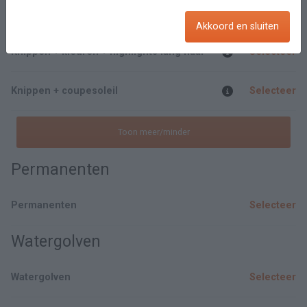
Knippen + kleuren + highlights korthaar
Selecteer
Akkoord en sluiten
Knippen + kleuren + highlights lang haar
Selecteer
Knippen + coupesoleil
Selecteer
Toon meer/minder
Permanenten
Permanenten
Selecteer
Watergolven
Watergolven
Selecteer