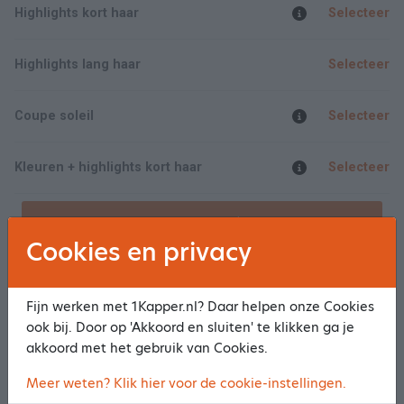
Highlights kort haar
Selecteer
Highlights lang haar
Selecteer
Coupe soleil
Selecteer
Kleuren + highlights kort haar
Selecteer
Toon meer/minder
Cookies en privacy
Knippen & kleuren
Fijn werken met 1Kapper.nl? Daar helpen onze Cookies
Knippen + kleuren kort haar
Selecteer
ook bij. Door op 'Akkoord en sluiten' te klikken ga je
akkoord met het gebruik van Cookies.
Knippen + kleuren lang haar
Selecteer
Meer weten? Klik hier voor de cookie-instellingen.