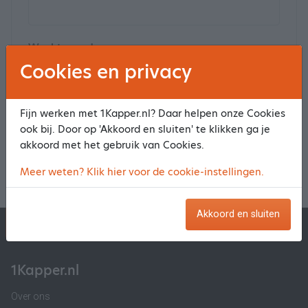
Wachtwoord
Cookies en privacy
Fijn werken met 1Kapper.nl? Daar helpen onze Cookies
Klik
hier
om je wachtwoord opnieuw in te stellen
ook bij. Door op 'Akkoord en sluiten' te klikken ga je
akkoord met het gebruik van Cookies.
Log in en maak een reservering
Meer weten? Klik hier voor de cookie-instellingen.
Akkoord en sluiten
1Kapper.nl
1BeautyAfspraak.nl
1Kapper.nl
Over ons