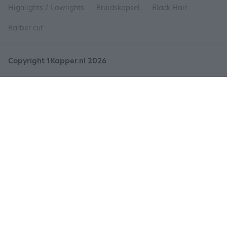
Highlights / Lowlights
Bruidskapsel
Black Hair
Barber cut
Copyright 1Kapper.nl 2026