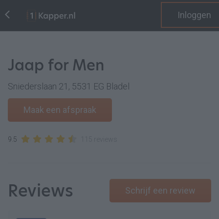
Inloggen
Jaap for Men
Sniederslaan 21, 5531 EG Bladel
Maak een afspraak
9.5
115 reviews
Reviews
Schrijf een review