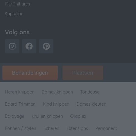
IPL/Ontharen
Kapsalon
Volg ons
Behandelingen
Plaatsen
Heren knippen
Dames knippen
Tondeuse
Baard Trimmen
Kind knippen
Dames kleuren
Balayage
Krullen knippen
Olaplex
Föhnen / stylen
Scheren
Extensions
Permanent