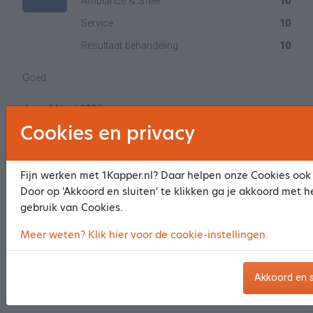
Ambiance & Sfeer
10
Service
10
Resultaat behandeling
10
Goed
Jan - 14 juni 2026
Cookies en privacy
Prijs & Kwaliteit
8
8.3
Fijn werken met 1Kapper.nl? Daar helpen onze Cookies ook 
Ambiance & Sfeer
8
Door op 'Akkoord en sluiten' te klikken ga je akkoord met h
gebruik van Cookies.
Service
8
Resultaat behandeling
9
Meer weten? Klik hier voor de cookie-instellingen.
👍
Akkoord en s
Kees - 11 juni 2026