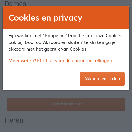
Dames
Cookies en privacy
Knippen
Selecteer
Fijn werken met 1Kapper.nl? Daar helpen onze Cookies
Knippen 60+
Selecteer
ook bij. Door op 'Akkoord en sluiten' te klikken ga je
akkoord met het gebruik van Cookies.
Wassen,knippen,drogen
Selecteer
Meer weten? Klik hier voor de cookie-instellingen.
Wassen,knippen,drogen 60+
Selecteer
Akkoord en sluiten
Wassen,knippen,modelfohnen
Selecteer
Toon meer/minder
Heren